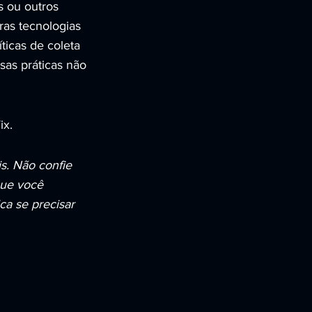
s ou outros
ras tecnologias
ticas de coleta
as práticas não
ix.
s. Não confie
que você
a se precisar