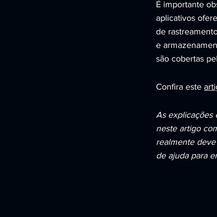
É importante ob
aplicativos ofe
de rastreamento
e armazenamento
são cobertas pel
Confira este
art
As explicações 
neste artigo co
realmente deve 
de ajuda para en